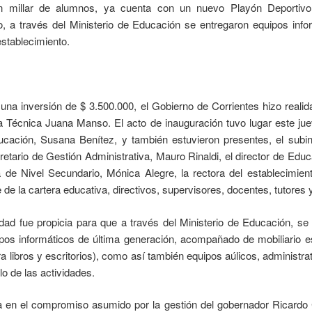
 millar de alumnos, ya cuenta con un nuevo Playón Deportivo 
, a través del Ministerio de Educación se entregaron equipos infor
establecimiento.
una inversión de $ 3.500.000, el Gobierno de Corrientes hizo realid
a Técnica Juana Manso. El acto de inauguración tuvo lugar este j
ucación, Susana Benítez, y también estuvieron presentes, el subi
cretario de Gestión Administrativa, Mauro Rinaldi, el director de E
 de Nivel Secundario, Mónica Alegre, la rectora del establecimiento
de la cartera educativa, directivos, supervisores, docentes, tutores
dad fue propicia para que a través del Ministerio de Educación, se
s informáticos de última generación, acompañado de mobiliario esco
a libros y escritorios), como así también equipos aúlicos, administra
o de las actividades.
 en el compromiso asumido por la gestión del gobernador Ricardo