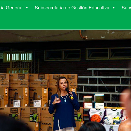
E EDUCACIÓN DE COR
ría General
Subsecretaría de Gestión Educativa
Subs