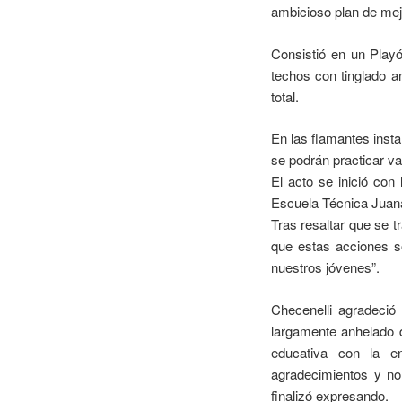
ambicioso plan de mejo
Consistió en un Play
techos con tinglado a
total.
En las flamantes inst
se podrán practicar var
El acto se inició con 
Escuela Técnica Juana
Tras resaltar que se t
que estas acciones so
nuestros jóvenes”.
Checenelli agradeció
largamente anhelado d
educativa con la 
agradecimientos y n
finalizó expresando.