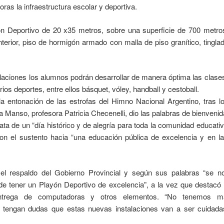
ras la infraestructura escolar y deportiva.
ón Deportivo de 20 x35 metros, sobre una superficie de 700 metro
nterior, piso de hormigón armado con malla de piso granítico, tingla
alaciones los alumnos podrán desarrollar de manera óptima las clases
ios deportes, entre ellos básquet, vóley, handball y cestoball.
la entonación de las estrofas del Himno Nacional Argentino, tras lo
 Manso, profesora Patricia Checenelli, dio las palabras de bienvenid
rata de un “día histórico y de alegría para toda la comunidad educati
n el sustento hacia “una educación pública de excelencia y en la
 el respaldo del Gobierno Provincial y según sus palabras “se 
e tener un Playón Deportivo de excelencia”, a la vez que destacó e
entrega de computadoras y otros elementos. “No tenemos m
o tengan dudas que estas nuevas instalaciones van a ser cuidad