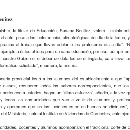
enítez
labra, la titular de Educación, Susana Benítez, valoró –inicialment
l acto, pese a las inclemencias climatológicas del día de la fecha, y
gracias al trabajo que llevan adelante los profesores día a día”. 
 ejemplo a éstos chicos para su sana educación; por eso, cumplir c
uestro Gobierno: el deber de dotarles de el tinglado, para llevar ad
informático solicitado”, enumeró, la misma.
onaria provincial instó a los alumnos del establecimiento a que 
clases, recuperen todos los saberes correspondientes, que los
es pertenece a ustedes, hagan un último esfuerzo”, añadió, a la vez 
 y todas las comunidades que van a venir de alumnos y profeso
 y queremos que las instituciones estén en buenas condiciones”, f
l Ministerio, junto al Instituto de Viviendas de Corrientes, ente ejecu
oridades, docentes y alumnos acompañaron el tradicional corte de ci