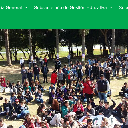
E EDUCACIÓN DE COR
ría General
Subsecretaría de Gestión Educativa
Subs