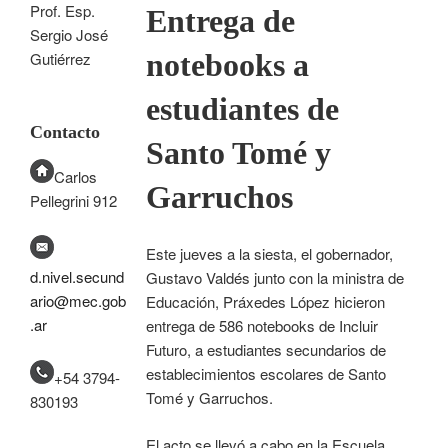
Prof. Esp.
Entrega de
Sergio José
notebooks a
Gutiérrez
estudiantes de
Contacto
Santo Tomé y
Carlos
Garruchos
Pellegrini 912
Este jueves a la siesta, el gobernador,
d.nivel.secund
Gustavo Valdés junto con la ministra de
ario@mec.gob
Educación, Práxedes López hicieron
.ar
entrega de 586 notebooks de Incluir
Futuro, a estudiantes secundarios de
establecimientos escolares de Santo
+54 3794-
Tomé y Garruchos.
830193
El acto se llevó a cabo en la Escuela