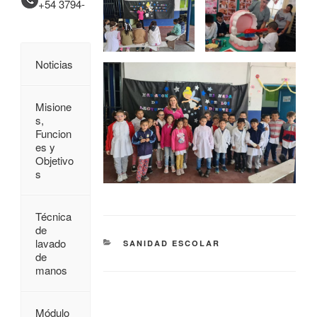
+54 3794-
Noticias
Misione
s,
Funcion
es y
Objetivo
s
Técnica
de
lavado
SANIDAD ESCOLAR
de
manos
Módulo