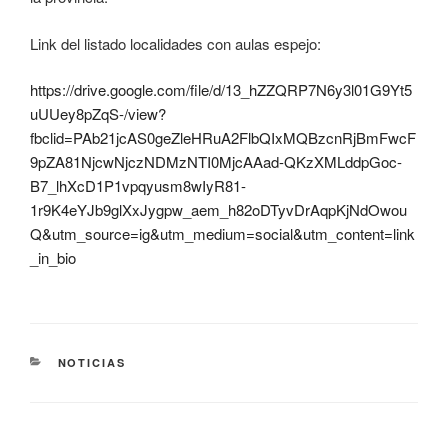
Link del listado localidades con aulas espejo:
https://drive.google.com/file/d/13_hZZQRP7N6y3l01G9Yt5
uUUey8pZqS-/view?
fbclid=PAb21jcAS0geZleHRuA2FlbQIxMQBzcnRjBmFwcF
9pZA81NjcwNjczNDMzNTI0MjcAAad-QKzXMLddpGoc-
B7_lhXcD1P1vpqyusm8wIyR81-
1r9K4eYJb9glXxJygpw_aem_h82oDTyvDrAqpKjNdOwou
Q&utm_source=ig&utm_medium=social&utm_content=link
_in_bio
NOTICIAS