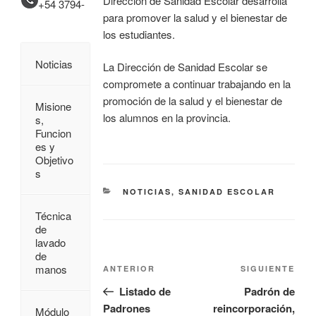
Dirección de Sanidad Escolar desarrolla
+54 3794-
para promover la salud y el bienestar de
los estudiantes.
Noticias
La Dirección de Sanidad Escolar se
compromete a continuar trabajando en la
promoción de la salud y el bienestar de
Misione
los alumnos en la provincia.
s,
Funcion
es y
Objetivo
s
NOTICIAS
,
SANIDAD ESCOLAR
Técnica
de
lavado
de
manos
ANTERIOR
SIGUIENTE
Listado de
Padrón de
Padrones
reincorporación,
Módulo