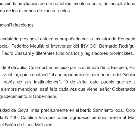
nció la ampliación de otro establecimiento escolar, del hospital loc
lado de los alumnos de zonas rurales.
ndatario provincial estuvo acompañado por la ministra de Educaci
Social, Federico Mouliá; el interventor del INVICO, Bernardo Rodrígu
Pedro Cassani y diferentes funcionarios y legisladores provinciales.
ad de 9 de Julio, Colombi fue recibido por la directora de la Escuela, Pat
zzuchini, quien destacó “el acompañamiento permanente del Gobier
través de sus instituciones”. “9 de Julio, este pueblo que se s
 siempre menciona, está feliz cada vez que viene, señor Gobernador”
gradecimiento al Gobernador.
ciudad de Goya, más precisamente en el barrio Sarmiento local, Colo
ela N°440, Catalina Vázquez quien agradeció personalmente al Man
del Salón de Usos Múltiples.