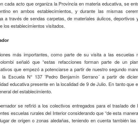
cada acto que organiza la Provincia en materia educativa, se ento
ntino en ambos establecimientos, y durante las mismas ceremo
a a través de sendas carpetas, de materiales áulicos, deportivos y
de los establecimientos visitados.
ador
iones más importantes, como parte de su visita a las escuelas n
 Colombi señaló que “estas refacciones forman parte de un pla
cativos que empezó a potenciarse a partir de nuestro segundo mand
 la Escuela N° 137 ’Pedro Benjamín Serrano´ a partir de diciem
dad educativa presente en la localidad de 9 de Julio. En tanto que e
eneral del establecimiento.
bernador se refirió a los colectivos entregados para el traslado d
erentes escuelas rurales del Interior considerando que “de esta mane
lugar de origen o zonas aledañas, teniendo en cuenta también las