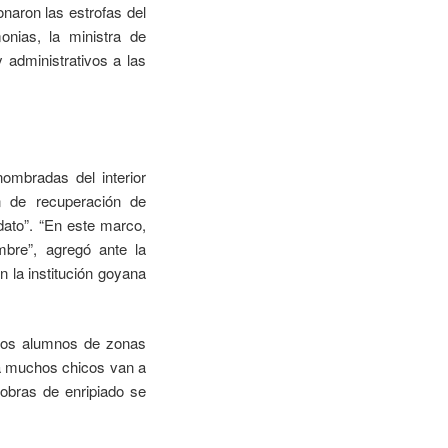
naron las estrofas del
nias, la ministra de
 administrativos a las
ombradas del interior
n de recuperación de
ato”. “En este marco,
bre”, agregó ante la
n la institución goyana
e los alumnos de zonas
ra muchos chicos van a
 obras de enripiado se