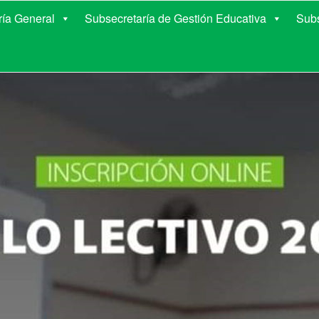
E EDUCACIÓN DE COR
ría General
Subsecretaría de Gestión Educativa
Subs