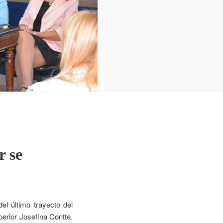
r se
l último trayecto del
perior Josefina Contte.