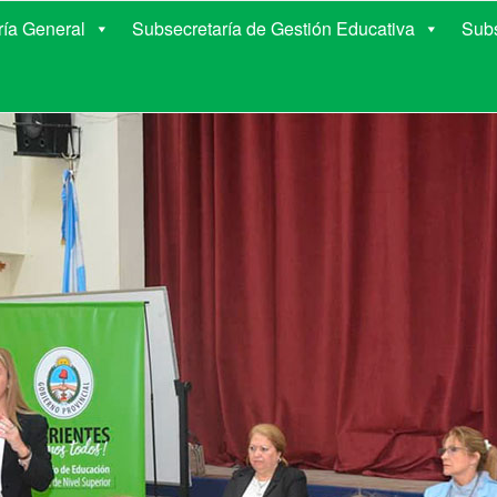
E EDUCACIÓN DE COR
ría General
Subsecretaría de Gestión Educativa
Subs