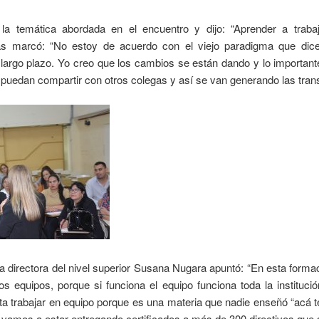
la temática abordada en el encuentro y dijo: “Aprender a trab
ás marcó: “No estoy de acuerdo con el viejo paradigma que dic
largo plazo. Yo creo que los cambios se están dando y lo importante
 puedan compartir con otros colegas y así se van generando las tran
la directora del nivel superior Susana Nugara apuntó: “En esta form
los equipos, porque si funciona el equipo funciona toda la instituc
a trabajar en equipo porque es una materia que nadie enseñó “acá 
 vamos a estar entregando certificados a más de 300 directivos que 