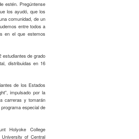
de estén. Pregúntense
que los ayudó, que los
 una comunidad, de un
ayudemos entre todos a
aís en el que estemos
2 estudiantes de grado
al, distribuidas en 16
iantes de los Estados
ht”, impulsado por la
as carreras y tomarán
n programa especial de
ount Holyoke College
University of Central