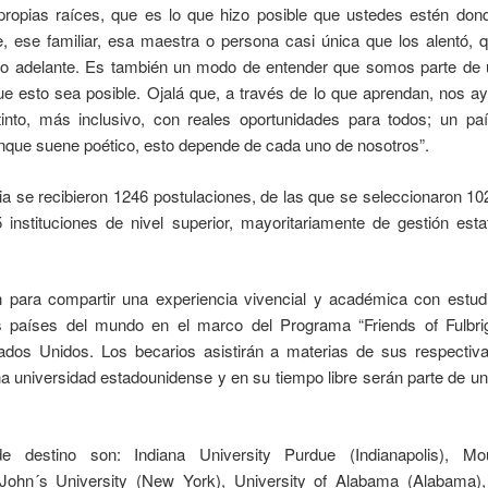
ropias raíces, que es lo que hizo posible que ustedes estén don
, ese familiar, esa maestra o persona casi única que los alentó, 
o adelante. Es también un modo de entender que somos parte de
e esto sea posible. Ojalá que, a través de lo que aprendan, nos 
stinto, más inclusivo, con reales oportunidades para todos; un p
Aunque suene poético, esto depende de cada uno de nosotros”.
ia se recibieron 1246 postulaciones, de las que se seleccionaron 10
instituciones de nivel superior, mayoritariamente de gestión estat
 para compartir una experiencia vivencial y académica con estud
 países del mundo en el marco del Programa “Friends of Fulbrig
dos Unidos. Los becarios asistirán a materias de sus respectiv
na universidad estadounidense y en su tiempo libre serán parte de u
e destino son: Indiana University Purdue (Indianapolis), M
John´s University (New York), University of Alabama (Alabama), 