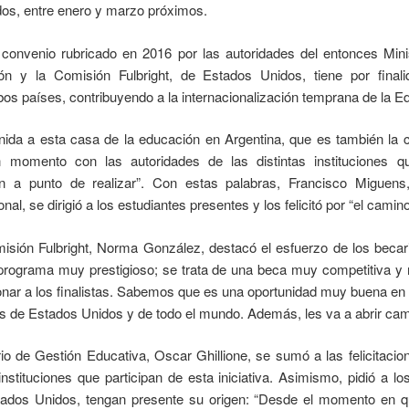
dos, entre enero y marzo próximos.
del convenio rubricado en 2016 por las autoridades del entonces Min
n y la Comisión Fulbright, de Estados Unidos, tiene por final
os países, contribuyendo a la internacionalización temprana de la E
ida a esta casa de la educación en Argentina, que es también la 
n momento con las autoridades de las distintas instituciones qu
n a punto de realizar”. Con estas palabras, Francisco Miguens,
al, se dirigió a los estudiantes presentes y los felicitó por “el camin
misión Fulbright, Norma González, destacó el esfuerzo de los becari
 programa muy prestigioso; se trata de una beca muy competitiva y 
ionar a los finalistas. Sabemos que es una oportunidad muy buena en
os de Estados Unidos y de todo el mundo. Además, les va a abrir cam
rio de Gestión Educativa, Oscar Ghillione, se sumó a las felicitacio
nstituciones que participan de esta iniciativa. Asimismo, pidió a l
ados Unidos, tengan presente su origen: “Desde el momento en q