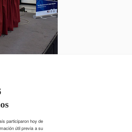
6
dos
aís participaron hoy de
rmación útil previa a su