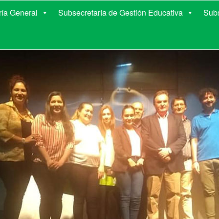
E EDUCACIÓN DE COR
ría General
Subsecretaría de Gestión Educativa
Subs