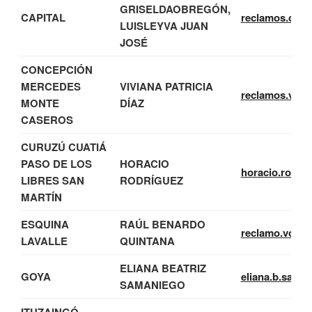
GRISELDA
OBREGÓN,
CAPITAL
reclamos.capi
LUIS
LEYVA JUAN
JOSÉ
CONCEPCIÓN
MERCEDES
VIVIANA PATRICIA
reclamos.voca
MONTE
DÍAZ
CASEROS
CURUZÚ CUATIÁ
PASO DE LOS
HORACIO
horacio.rodri
LIBRES SAN
RODRÍGUEZ
MARTÍN
ESQUINA
RAÚL BENARDO
reclamo.vocal
LAVALLE
QUINTANA
ELIANA BEATRIZ
GOYA
eliana.b.sama
SAMANIEGO
ITUZAINGÓ