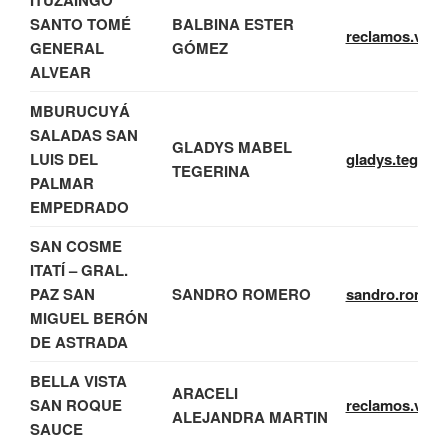
SANTO TOMÉ
BALBINA ESTER
reclamos.voca
GENERAL
GÓMEZ
ALVEAR
MBURUCUYÁ
SALADAS SAN
GLADYS MABEL
LUIS DEL
gladys.tegeri
TEGERINA
PALMAR
EMPEDRADO
SAN COSME
ITATÍ – GRAL.
PAZ SAN
SANDRO ROMERO
sandro.romer
MIGUEL BERÓN
DE ASTRADA
BELLA VISTA
ARACELI
SAN ROQUE
reclamos.voca
ALEJANDRA MARTIN
SAUCE