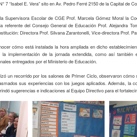
N° 7 “Isabel E. Vera” sito en Av. Pedro Ferré 2150 de la Capital de Co
 la Supervisora Escolar de CGE Prof. Marcela Gómez Moral la Coo
, la referente del Consejo General de Educación Prof. Alejandra To
titución: Directora Prof. Silvana Zarantonelli, Vice-directora Prof. Pat
onocer cómo está instalada la hora ampliada en dicho establecimient
 la implementación de la jornada extendida, como así también e
ionales entregados por el Ministerio de Educación.
lizó un recorrido por los salones de Primer Ciclo, observaron cómo s
iasmados sus experiencias con los juegos aplicados. Además, la co
 brindó sugerencias e indicaciones al Equipo Directivo para el fortalec