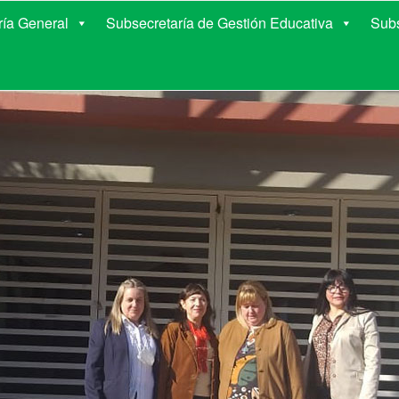
E EDUCACIÓN DE COR
ría General
Subsecretaría de Gestión Educativa
Subs