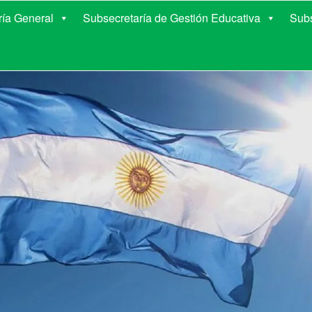
E EDUCACIÓN DE COR
ría General
Subsecretaría de Gestión Educativa
Subs