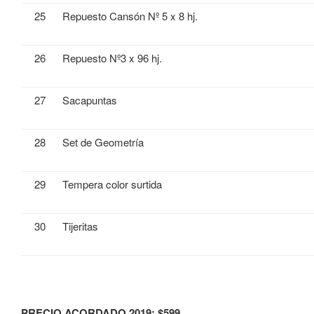
25
Repuesto Cansón Nº 5 x 8 hj.
26
Repuesto Nº3 x 96 hj.
27
Sacapuntas
28
Set de Geometría
29
Tempera color surtida
30
Tijeritas
PRECIO ACORDADO 2019: $599