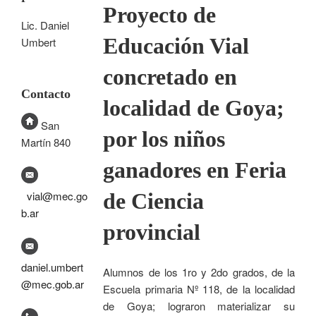
Proyecto de
Lic. Daniel
Educación Vial
Umbert
concretado en
Contacto
localidad de Goya;
San
por los niños
Martín 840
ganadores en Feria
de Ciencia
vial@mec.go
b.ar
provincial
daniel.umbert
Alumnos de los 1ro y 2do grados, de la
@mec.gob.ar
Escuela primaria Nº 118, de la localidad
de Goya; lograron materializar su