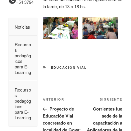
+54 3794
la tarde, de 13 a 18 hs.
Noticias
Recurso
s
pedagóg
icos
para E-
EDUCACIÓN VIAL
Learning
Recurso
s
ANTERIOR
SIGUIENTE
pedagóg
icos
Proyecto de
Corrientes fue
para E-
Educación Vial
sede de la
Learning
concretado en
capacitación a
localidad de Goya;
Aplicadores de la