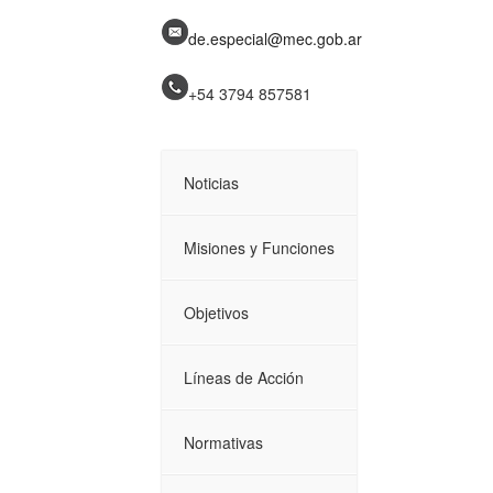
de.especial@mec.gob.ar
+54 3794
857581
Noticias
Misiones y Funciones
Objetivos
Líneas de Acción
Normativas