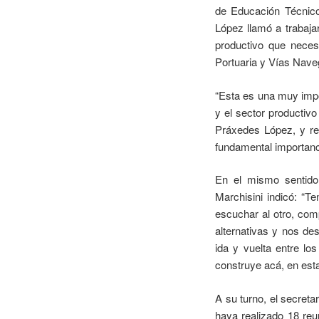
de Educación Técnico
López llamó a trabaja
productivo que neces
Portuaria y Vías Nave
“Esta es una muy impo
y el sector productivo
Práxedes López, y re
fundamental importanc
En el mismo sentido,
Marchisini indicó: “T
escuchar al otro, co
alternativas y nos de
ida y vuelta entre lo
construye acá, en est
A su turno, el secret
haya realizado 18 re