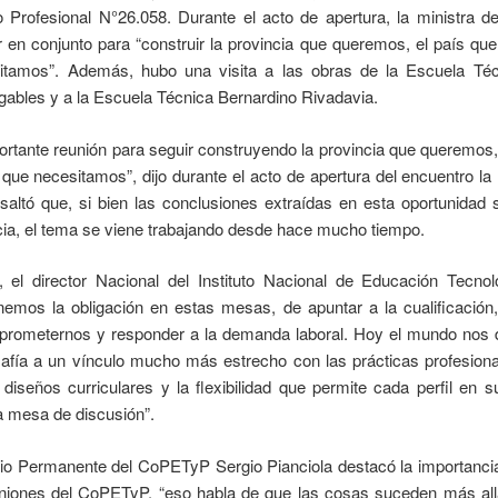
 Profesional N°26.058. Durante el acto de apertura, la ministra 
r en conjunto para “construir la provincia que queremos, el país qu
itamos”. Además, hubo una visita a las obras de la Escuela Té
gables y a la Escuela Técnica Bernardino Rivadavia.
rtante reunión para seguir construyendo la provincia que queremos
 que necesitamos”, dijo durante el acto de apertura del encuentro l
saltó que, si bien las conclusiones extraídas en esta oportunidad
ia, el tema se viene trabajando desde hace mucho tiempo.
 el director Nacional del Instituto Nacional de Educación Tecno
enemos la obligación en estas mesas, de apuntar a la cualificaci
mprometernos y responder a la demanda laboral. Hoy el mundo nos d
safía a un vínculo mucho más estrecho con las prácticas profesiona
s diseños curriculares y la flexibilidad que permite cada perfil en 
a mesa de discusión”.
ario Permanente del CoPETyP Sergio Pianciola destacó la importanci
uniones del CoPETyP, “eso habla de que las cosas suceden más all