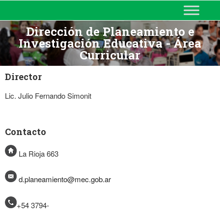
MINISTERIO DE EDUCACIÓN
DE CORRIENTES
Dirección de Planeamiento e
Investigación Educativa - Área
Curricular
Director
Lic. Julio Fernando Simonit
Contacto
La Rioja 663
d.planeamiento@mec.gob.ar
+54 3794-