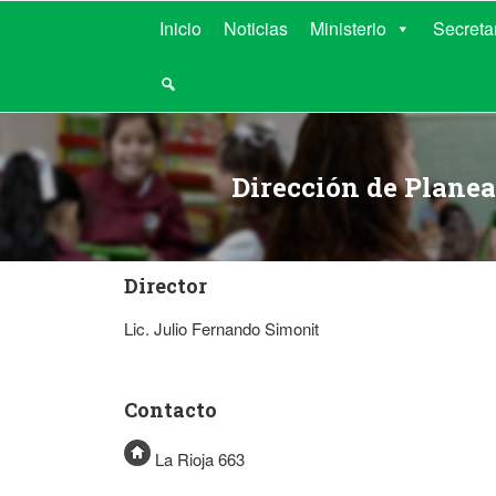
MINISTERIO D
Inicio
Noticias
Ministerio
Secreta
Dirección de Planea
Director
Lic. Julio Fernando Simonit
Contacto
La Rioja 663