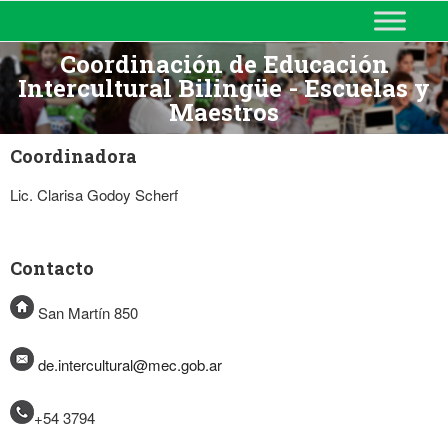
MINISTERIO DE EDUCACIÓN
DE CORRIENTES
Coordinación de Educación
Intercultural Bilingüe - Escuelas y
Maestros
Coordinadora
Lic. Clarisa Godoy Scherf
Contacto
San Martín 850
de.intercultural@mec.gob.ar
+54 3794