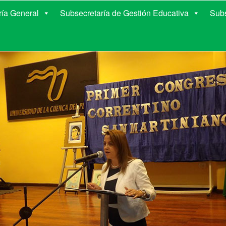
E EDUCACIÓN DE COR
ría General
Subsecretaría de Gestión Educativa
Subs