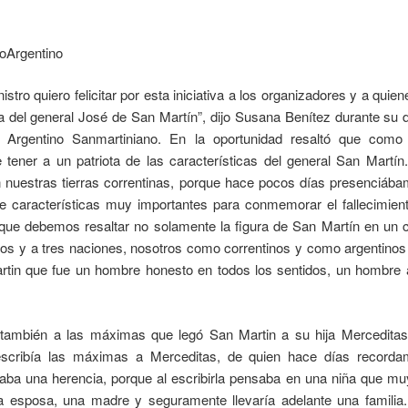
stro quiero felicitar por esta iniciativa a los organizadores y a quie
da del general José de San Martín”, dijo Susana Benítez durante su 
 Argentino Sanmartiniano. En la oportunidad resaltó que como
e tener a un patriota de las características del general San Martín
n nuestras tierras correntinas, porque hace pocos días presenciába
e características muy importantes para conmemorar el fallecimient
que debemos resaltar no solamente la figura de San Martín en un ca
eblos y a tres naciones, nosotros como correntinos y como argentinos
tin que fue un hombre honesto en todos los sentidos, un hombre a
ió también a las máximas que legó San Martin a su hija Mercedita
escribía las máximas a Merceditas, de quien hace días record
gaba una herencia, porque al escribirla pensaba en una niña que mu
na esposa, una madre y seguramente llevaría adelante una familia