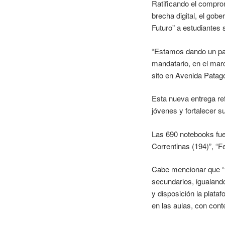
Ratificando el comprom
brecha digital, el gob
Futuro” a estudiantes 
“Estamos dando un pas
mandatario, en el marc
sito en Avenida Patago
Esta nueva entrega ref
jóvenes y fortalecer s
Las 690 notebooks fue
Correntinas (194)”, “F
Cabe mencionar que “I
secundarios, igualando
y disposición la plat
en las aulas, con con