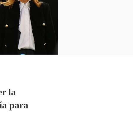
r la
ía para