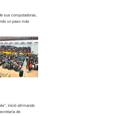
n de sus computadoras,
dando un paso más
s”, inició afirmando
ecretaría de