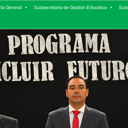
E EDUCACIÓN DE COR
ría General
Subsecretaría de Gestión Educativa
Subs