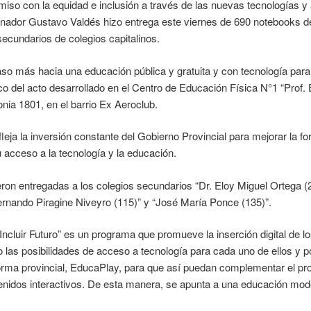
iso con la equidad e inclusión a través de las nuevas tecnologías y a
ernador Gustavo Valdés hizo entrega este viernes de 690 notebooks de
secundarios de colegios capitalinos.
o más hacia una educación pública y gratuita y con tecnología para 
o del acto desarrollado en el Centro de Educación Física N°1 “Prof.
nia 1801, en el barrio Ex Aeroclub.
leja la inversión constante del Gobierno Provincial para mejorar la f
u acceso a la tecnología y la educación.
ron entregadas a los colegios secundarios “Dr. Eloy Miguel Ortega (2
ernando Piragine Niveyro (115)” y “José María Ponce (135)”.
ncluir Futuro” es un programa que promueve la inserción digital de 
 las posibilidades de acceso a tecnología para cada uno de ellos y 
aforma provincial, EducaPlay, para que así puedan complementar el pr
tenidos interactivos. De esta manera, se apunta a una educación mode