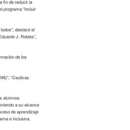
 fin de reducir la
l programa “Incluir
todos”, destacó el
 Eduardo J. Robles”,
ormación de los
46)”, “Cautivas
los alumnos
poniendo a su alcance
oceso de aprendizaje
rna e inclusiva.