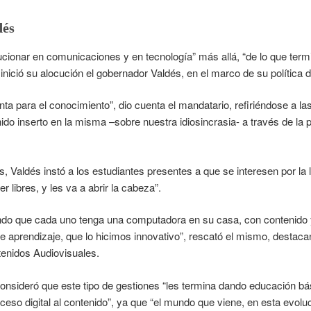
dés
onar en comunicaciones y en tecnología” más allá, “de lo que termi
nició su alocución el gobernador Valdés, en el marco de su política 
ta para el conocimiento”, dio cuenta el mandatario, refiriéndose a 
ido inserto en la misma –sobre nuestra idiosincrasia- a través de la 
, Valdés instó a los estudiantes presentes a que se interesen por la l
r libres, y les va a abrir la cabeza”.
do que cada uno tenga una computadora en su casa, con contenido 
 aprendizaje, que lo hicimos innovativo”, rescató el mismo, destacan
enidos Audiovisuales.
onsideró que este tipo de gestiones “les termina dando educación bás
ceso digital al contenido”, ya que “el mundo que viene, en esta evolu