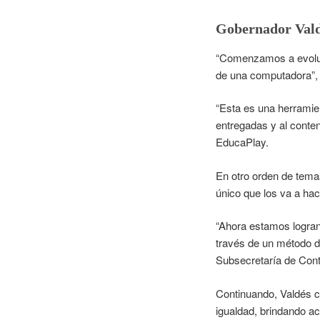
Gobernador Val
“Comenzamos a evoluci
de una computadora”, i
“Esta es una herramien
entregadas y al conten
EducaPlay.
En otro orden de temas
único que los va a hace
“Ahora estamos logran
través de un método de
Subsecretaría de Cont
Continuando, Valdés c
igualdad, brindando ac