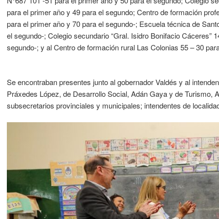
N°687 101 -51 para el primer año y 50 para el segundo; Colegio s
para el primer año y 49 para el segundo; Centro de formación prof
para el primer año y 70 para el segundo-; Escuela técnica de Sant
el segundo-; Colegio secundario “Gral. Isidro Bonifacio Cáceres” 1
segundo-; y al Centro de formación rural Las Colonias 55 – 30 para
Se encontraban presentes junto al gobernador Valdés y al intenden
Práxedes López, de Desarrollo Social, Adán Gaya y de Turismo, Alej
subsecretarios provinciales y municipales; intendentes de localid