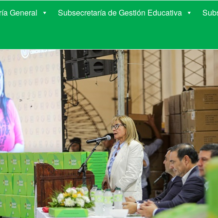
E EDUCACIÓN DE COR
ría General
Subsecretaría de Gestión Educativa
Subs