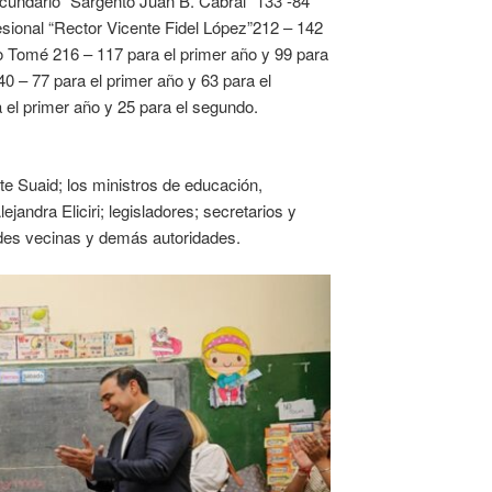
ecundario “Sargento Juan B. Cabral” 133 -84
esional “Rector Vicente Fidel López”212 – 142
o Tomé 216 – 117 para el primer año y 99 para
40 – 77 para el primer año y 63 para el
 el primer año y 25 para el segundo.
te Suaid; los ministros de educación,
andra Eliciri; legisladores; secretarios y
ades vecinas y demás autoridades.