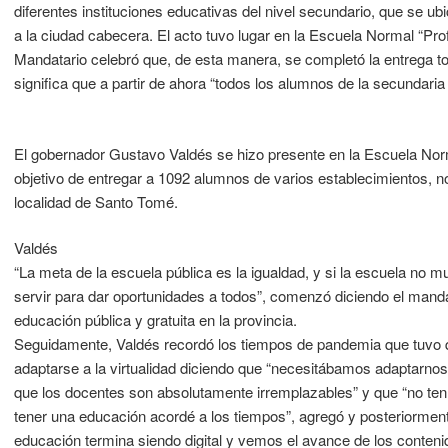
diferentes instituciones educativas del nivel secundario, que se
a la ciudad cabecera. El acto tuvo lugar en la Escuela Normal “Pro
Mandatario celebró que, de esta manera, se completó la entrega tota
significa que a partir de ahora “todos los alumnos de la secundari
El gobernador Gustavo Valdés se hizo presente en la Escuela Norm
objetivo de entregar a 1092 alumnos de varios establecimientos, n
localidad de Santo Tomé.
Valdés
“La meta de la escuela pública es la igualdad, y si la escuela no 
servir para dar oportunidades a todos”, comenzó diciendo el mandata
educación pública y gratuita en la provincia.
Seguidamente, Valdés recordó los tiempos de pandemia que tuvo q
adaptarse a la virtualidad diciendo que “necesitábamos adaptar
que los docentes son absolutamente irremplazables” y que “no tení
tener una educación acordé a los tiempos”, agregó y posteriorment
educación termina siendo digital y vemos el avance de los conteni