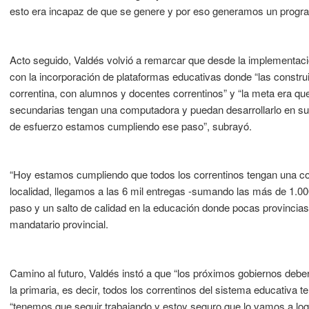
esto era incapaz de que se genere y por eso generamos un programa
Acto seguido, Valdés volvió a remarcar que desde la implementa
con la incorporación de plataformas educativas donde “las constr
correntina, con alumnos y docentes correntinos” y “la meta era qu
secundarias tengan una computadora y puedan desarrollarlo en su
de esfuerzo estamos cumpliendo ese paso”, subrayó.
“Hoy estamos cumpliendo que todos los correntinos tengan una c
localidad, llegamos a las 6 mil entregas -sumando las más de 1.00
paso y un salto de calidad en la educación donde pocas provincias 
mandatario provincial.
Camino al futuro, Valdés instó a que “los próximos gobiernos deber
la primaria, es decir, todos los correntinos del sistema educativa
“tenemos que seguir trabajando y estoy seguro que lo vamos a log