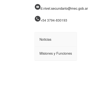
d.nivel.secundario@mec.gob.ar
+54 3794-
830193
Noticias
Misiones y Funciones