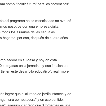
 como “incluir futuro” para los correntinos”.
ción del programa antes mencionado se avanzó
uimos nosotros con una empresa digital
e todos los alumnos de las escuelas
s hogares, por eso, después de cuatro años
omputadora en su casa y hoy en esta
0 otorgadas en la jornada – y eso implica un
tienen este desarrollo educativo”, reafirmó el
án lograr que el alumno de jardín infantes y de
 tengan una computadora” y en ese sentido,
rar”, aseguró y agregó que “Corrientes es una