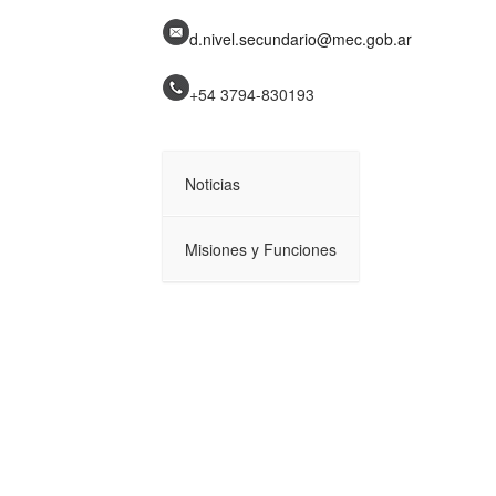
d.nivel.secundario@mec.gob.ar
+54 3794-
830193
Noticias
Misiones y Funciones