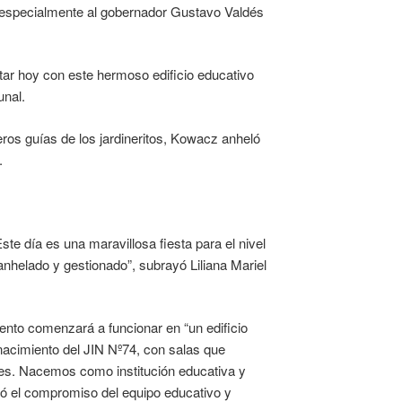
ió especialmente al gobernador Gustavo Valdés
ar hoy con este hermoso edificio educativo
unal.
eros guías de los jardineritos, Kowacz anheló
.
 Este día es una maravillosa fiesta para el nivel
anhelado y gestionado”, subrayó Liliana Mariel
iento comenzará a funcionar en “un edificio
 nacimiento del JIN Nº74, con salas que
des. Nacemos como institución educativa y
izó el compromiso del equipo educativo y