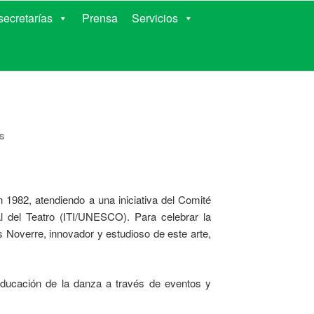
RIENTES
ecretarías
Prensa
Servicios
S
n 1982, atendiendo a una iniciativa del Comité
nal del Teatro (ITI/UNESCO). Para celebrar la
es Noverre, innovador y estudioso de este arte,
 educación de la danza a través de eventos y