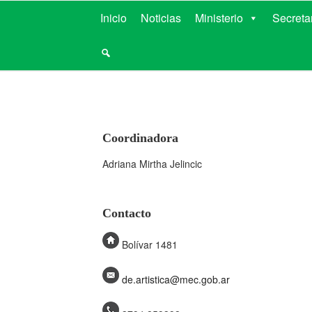
MINISTERIO D
Inicio
Noticias
Ministerio
Secreta
Coordinadora
Adriana Mirtha Jelincic
Contacto
Bolívar 1481
de.artistica@mec.gob.ar