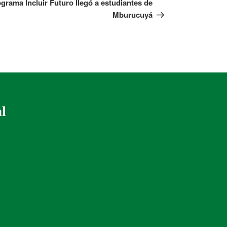
ograma Incluir Futuro llegó a estudiantes de
Mburucuyá
al