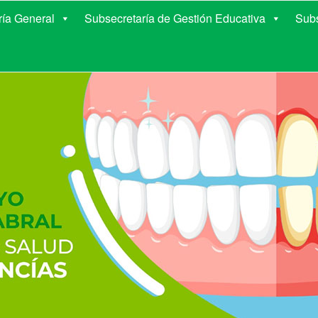
E EDUCACIÓN DE COR
ría General
Subsecretaría de Gestión Educativa
Subs