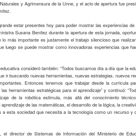
Naturales y Agrimensura de la Unne, y el acto de apertura fue presid
ítez.
rande estar presentes hoy para poder mostrar las experiencias de t
a ministra Susana Benítez durante la apertura de esta jornada, oport
lo más importante es justamente el trabajo silencioso que realizan
e luego se puede mostrar como innovadoras experiencias que ha
era educativa consideró también: “Todos buscamos día a día que la ed
e ir buscando nuevas herramientas, nuevas estrategias, nuevos rec
portantes. Entonces tenemos que trabajar desde la curricula par
las herramientas estratégicas para el aprendizaje” y continuó: “To
zaje de la robótica estimula, más allá del conocimiento técnic
aprendizaje de las matemáticas, el desarrollo de la lógica, la creativ
 a esta sociedad que necesita a la tecnología como un recurso y q
 el director de Sistemas de Información del Ministerio de Edu