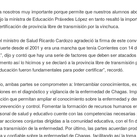
a nosotros muy importante porque permite que nuestros alumnos abo
ijo la ministra de Educación Práxedes López en tanto resaltó la impo
ertificación de provincia libre de transmisión por la vinchuca.
el ministro de Salud Ricardo Cardozo agradeció la firma de este conv
 fuerte desde el 2001 y era una mancha que tenía Corrientes con 14
”, dijo y contó que hay una serie de factores que deben ser atacados 
ento así lo hicimos y se declaró a la provincia libre de transmisión 
ucación fueron fundamentales para poder certificar”, recordó.
o, ambas partes se comprometen a: Intercambiar conocimientos, ex
ciones en el diagnóstico y vigilancia de la enfermedad de Chagas. Imp
ación que permitan ampliar el conocimiento sobre la enfermedad y de
prevención y control. Fomentar la formación de recursos humanos en 
sonal de salud y educativo cuente con las competencias necesarias 
r acciones conjuntas dirigidas a la comunidad educativa, con el fin
la transmisión de la enfermedad. Por último, las partes acuerdan produ
a y confiable sobre la enfermedad de Chagas, facilitando así la toma