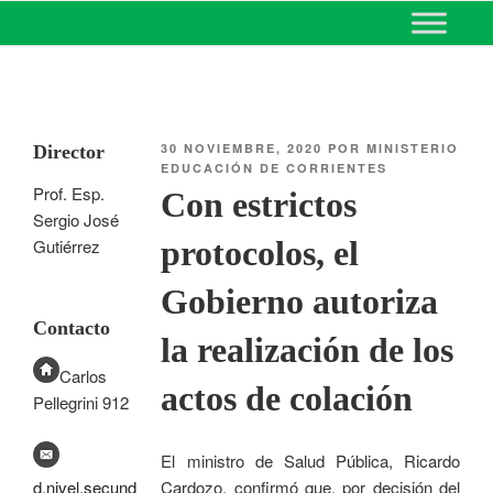
MINISTERIO DE EDUCACIÓN
DE CORRIENTES
30 NOVIEMBRE, 2020
POR
MINISTERIO
Director
EDUCACIÓN DE CORRIENTES
Prof. Esp.
Con estrictos
Sergio José
protocolos, el
Gutiérrez
Gobierno autoriza
Contacto
la realización de los
Carlos
actos de colación
Pellegrini 912
El ministro de Salud Pública, Ricardo
d.nivel.secund
Cardozo, confirmó que, por decisión del