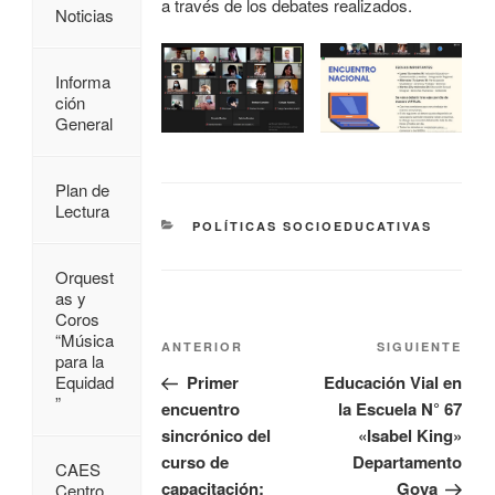
a través de los debates realizados.
Noticias
Informa
ción
General
Plan de
Lectura
POLÍTICAS SOCIOEDUCATIVAS
Orquest
as y
Coros
“Música
ANTERIOR
SIGUIENTE
para la
Primer
Educación Vial en
Equidad
”
encuentro
la Escuela N° 67
sincrónico del
«Isabel King»
curso de
Departamento
CAES
capacitación:
Goya
Centro