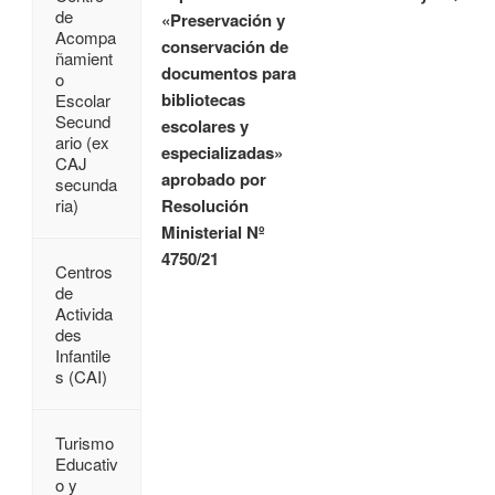
de
«Preservación y
Acompa
conservación de
ñamient
documentos para
o
bibliotecas
Escolar
Secund
escolares y
ario (ex
especializadas»
CAJ
aprobado por
secunda
Resolución
ria)
Ministerial Nº
4750/21
Centros
de
Activida
des
Infantile
s (CAI)
Turismo
Educativ
o y