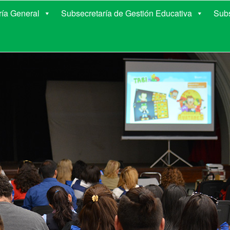
E EDUCACIÓN DE COR
ría General
Subsecretaría de Gestión Educativa
Subs