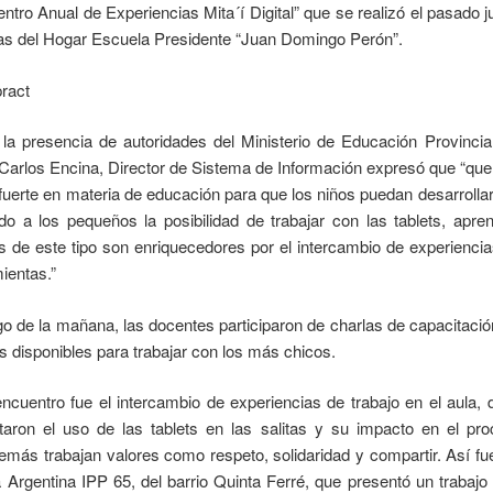
entro Anual de Experiencias Mita´í Digital” que se realizó el pasado 
ias del Hogar Escuela Presidente “Juan Domingo Perón”.
la presencia de autoridades del Ministerio de Educación Provinci
 Carlos Encina, Director de Sistema de Información expresó que “que
uerte en materia de educación para que los niños puedan desarrollarse
o a los pequeños la posibilidad de trabajar con las tablets, apr
s de este tipo son enriquecedores por el intercambio de experiencia
ientas.”
argo de la mañana, las docentes participaron de charlas de capacitación
s disponibles para trabajar con los más chicos.
encuentro fue el intercambio de experiencias de trabajo en el aula,
taron el uso de las tablets en las salitas y su impacto en el p
emás trabajan valores como respeto, solidaridad y compartir. Así fue
ja Argentina IPP 65, del barrio Quinta Ferré, que presentó un traba