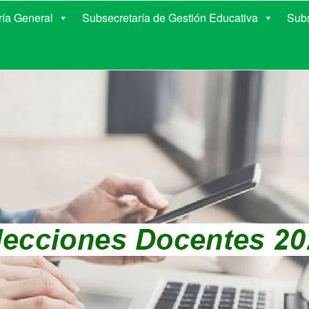
E EDUCACIÓN DE COR
ría General
Subsecretaría de Gestión Educativa
Subs