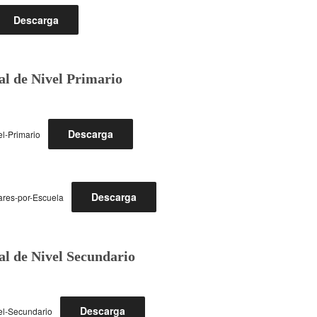
Descarga
al de Nivel Primario
Descarga
l-Primario
Descarga
lares-por-Escuela
al de Nivel Secundario
Descarga
el-Secundario