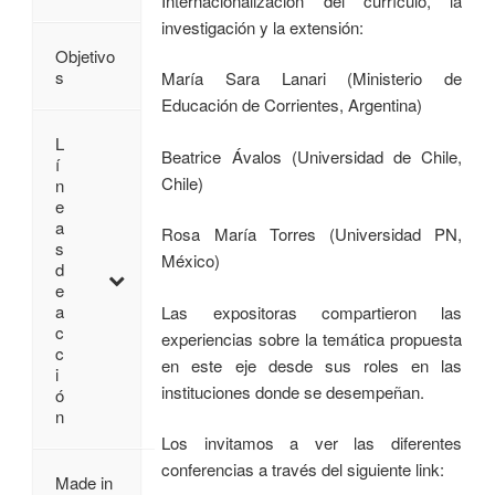
Internacionalización del currículo, la
investigación y la extensión:
Objetivo
s
María Sara Lanari (Ministerio de
Educación de Corrientes, Argentina)
L
Beatrice Ávalos (Universidad de Chile,
í
Chile)
n
e
a
Rosa María Torres (Universidad PN,
s
México)
d
e
a
Las expositoras compartieron las
c
experiencias sobre la temática propuesta
c
en este eje desde sus roles en las
i
instituciones donde se desempeñan.
ó
n
Los invitamos a ver las diferentes
conferencias a través del siguiente link:
Made in