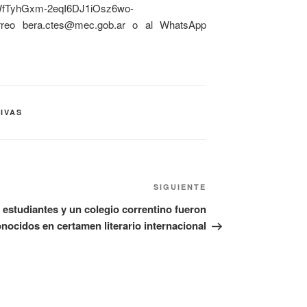
VWfTyhGxm-2eqI6DJ1iOsz6wo-
reo bera.ctes@mec.gob.ar o al WhatsApp
IVAS
SIGUIENTE
 estudiantes y un colegio correntino fueron
nocidos en certamen literario internacional