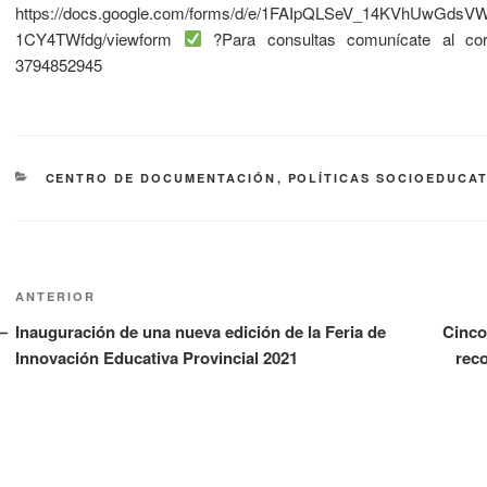
https://docs.google.com/forms/d/e/1FAIpQLSeV_14KVhUwGds
1CY4TWfdg/viewform
?Para consultas comunícate al cor
3794852945
CENTRO DE DOCUMENTACIÓN
,
POLÍTICAS SOCIOEDUCAT
ANTERIOR
Inauguración de una nueva edición de la Feria de
Cinco
Innovación Educativa Provincial 2021
reco