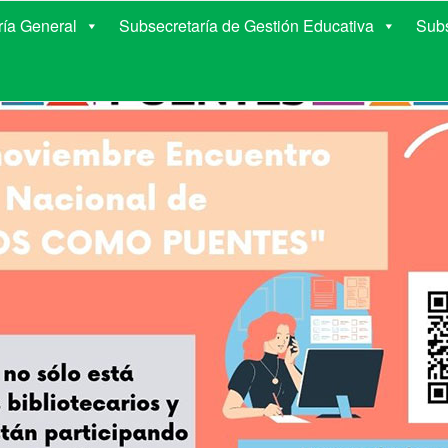
E EDUCACIÓN DE COR
ría General
Subsecretaría de Gestión Educativa
Subs