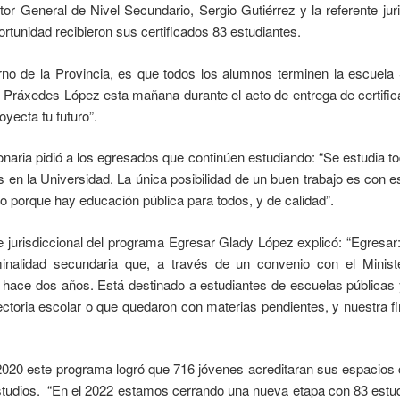
or General de Nivel Secundario, Sergio Gutiérrez y la referente juri
rtunidad recibieron sus certificados 83 estudiantes.
erno de la Provincia, es que todos los alumnos terminen la escuela
 Práxedes López esta mañana durante el acto de entrega de certifi
oyecta tu futuro”.
ionaria pidió a los egresados que continúen estudiando: “Se estudia to
en la Universidad. La única posibilidad de un buen trabajo es con es
do porque hay educación pública para todos, y de calidad”.
te jurisdiccional del programa Egresar Glady López explicó: “Egresar:
inalidad secundaria que, a través de un convenio con el Minist
a hace dos años. Está destinado a estudiantes de escuelas públicas
yectoria escolar o que quedaron con materias pendientes, y nuestra f
2020 este programa logró que 716 jóvenes acreditaran sus espacios c
estudios. “En el 2022 estamos cerrando una nueva etapa con 83 estud