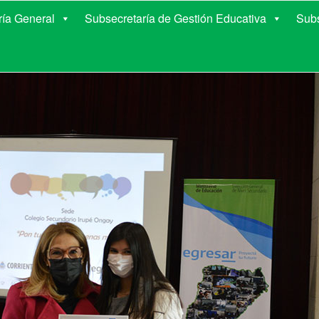
E EDUCACIÓN DE COR
ría General
Subsecretaría de Gestión Educativa
Subs