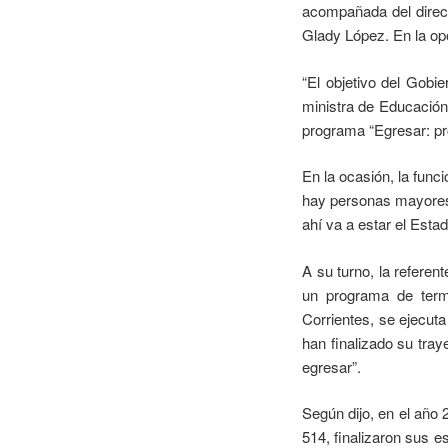
acompañada del direct
Glady López. En la opo
“El objetivo del Gobi
ministra de Educación
programa “Egresar: pr
En la ocasión, la func
hay personas mayores 
ahí va a estar el Esta
A su turno, la referen
un programa de term
Corrientes, se ejecut
han finalizado su tra
egresar”.
Según dijo, en el año 
514, finalizaron sus 