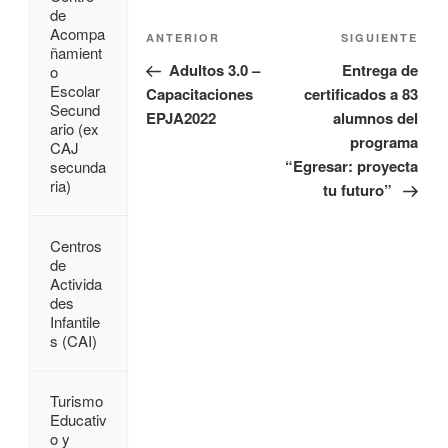
de
Acompa
ANTERIOR
SIGUIENTE
ñamient
Adultos 3.0 –
Entrega de
o
Escolar
Capacitaciones
certificados a 83
Secund
EPJA2022
alumnos del
ario (ex
programa
CAJ
“Egresar: proyecta
secunda
ria)
tu futuro”
Centros
de
Activida
des
Infantile
s (CAI)
Turismo
Educativ
o y