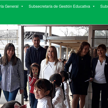
E EDUCACIÓN DE COR
ría General
Subsecretaría de Gestión Educativa
Subs