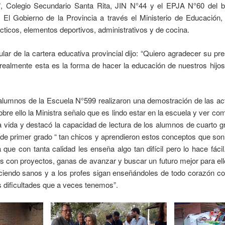
”, Colegio Secundario Santa Rita, JIN N°44 y el EPJA N°60 del ba
 El Gobierno de la Provincia a través el Ministerio de Educación, 
cticos, elementos deportivos, administrativos y de cocina.
tular de la cartera educativa provincial dijo: “Quiero agradecer su pr
realmente esta es la forma de hacer la educación de nuestros hijos
 alumnos de la Escuela N°599 realizaron una demostración de las acti
sobre ello la Ministra señalo que es lindo estar en la escuela y ver c
la vida y destacó la capacidad de lectura de los alumnos de cuarto 
s de primer grado “ tan chicos y aprendieron estos conceptos que son 
que con tanta calidad les enseña algo tan difícil pero lo hace fácil
s con proyectos, ganas de avanzar y buscar un futuro mejor para ello
ciendo sanos y a los profes sigan enseñándoles de todo corazón c
s dificultades que a veces tenemos”.