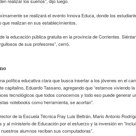
en realizar los sueños”, dijo luego.
ximamente se realizará el evento Innova Educa, donde los estudiant
o que realizan en sus establecimientos.
de la educación pública gratuita en la provincia de Corrientes. Siént
gullosos de sus profesores”, cerró.
ano
na política educativa clara que busca insertar a los jóvenes en el cam
dente capitalino, Eduardo Tassano, agregando que “estamos viviendo la
vances tecnológicos que todos conocemos y todo eso puede generar u
estas notebooks como herramienta, se acortan”.
l rector de la Escuela Técnica Fray Luis Beltrán, Mario Antonio Rodríg
 y al ministerio de Educación por el esfuerzo y la inversión en “Inclu
e nuestros alumnos reciban sus computadoras”.