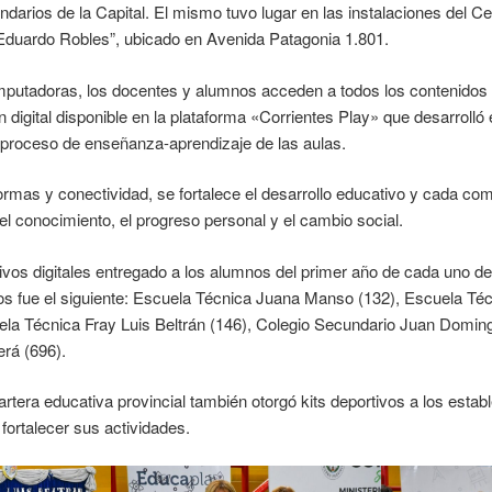
darios de la Capital. El mismo tuvo lugar en las instalaciones del C
 Eduardo Robles”, ubicado en Avenida Patagonia 1.801.
putadoras, los docentes y alumnos acceden a todos los contenidos
digital disponible en la plataforma «Corrientes Play» que desarrolló 
proceso de enseñanza-aprendizaje de las aulas.
ormas y conectividad, se fortalece el desarrollo educativo y cada co
el conocimiento, el progreso personal y el cambio social.
itivos digitales entregado a los alumnos del primer año de cada uno d
os fue el siguiente: Escuela Técnica Juana Manso (132), Escuela Té
ela Técnica Fray Luis Beltrán (146), Colegio Secundario Juan Domin
erá (696).
cartera educativa provincial también otorgó kits deportivos a los esta
fortalecer sus actividades.