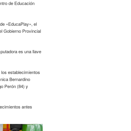
entro de Educación
 de «EducaPlay», el
el Gobierno Provincial
mputadora es una llave
e los establecimientos
cnica Bernardino
go Perón (84) y
blecimientos antes