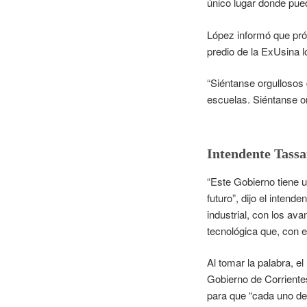
único lugar donde pued
López informó que pró
predio de la ExUsina l
“Siéntanse orgullosos 
escuelas. Siéntanse or
Intendente Tass
“Este Gobierno tiene u
futuro”, dijo el inten
industrial, con los a
tecnológica que, con 
Al tomar la palabra, e
Gobierno de Corrientes
para que “cada uno d