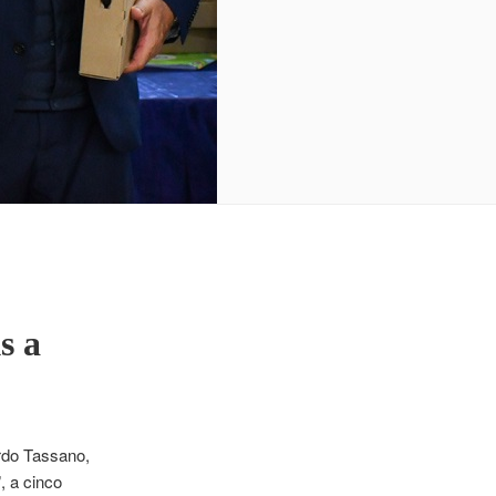
s a
rdo Tassano,
, a cinco