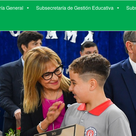
E EDUCACIÓN DE COR
ría General
Subsecretaría de Gestión Educativa
Subs