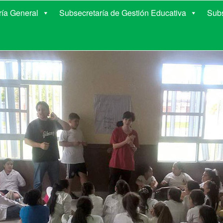
E EDUCACIÓN DE COR
ría General
Subsecretaría de Gestión Educativa
Subs