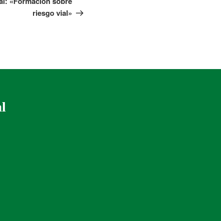
al: «Formación sobre
riesgo vial»
al