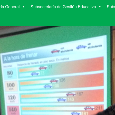
E EDUCACIÓN DE COR
ría General
Subsecretaría de Gestión Educativa
Subs