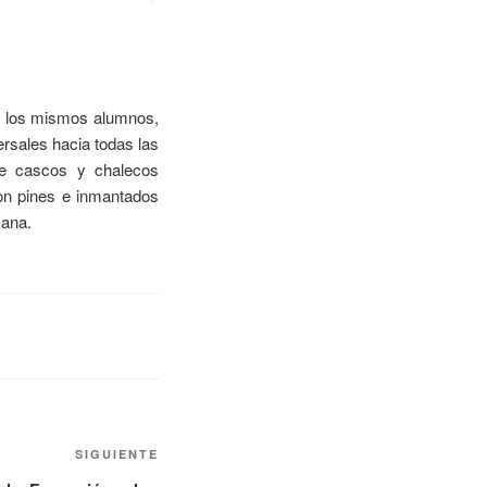
or los mismos alumnos,
ersales hacia todas las
 de cascos y chalecos
on pines e inmantados
mana.
SIGUIENTE