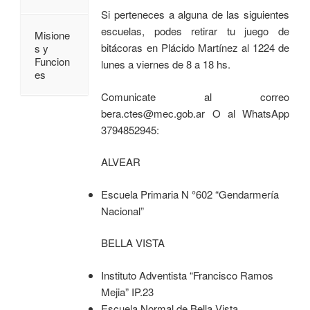
Si perteneces a alguna de las siguientes
escuelas, podes retirar tu juego de
Misione
bitácoras en Plácido Martínez al 1224 de
s y
Funcion
lunes a viernes de 8 a 18 hs.
es
Comunicate al correo
bera.ctes@mec.gob.ar O al WhatsApp
3794852945:
ALVEAR
Escuela Primaria N °602 “Gendarmería
Nacional”
BELLA VISTA
Instituto Adventista “Francisco Ramos
Mejia” IP.23
Escuela Normal de Bella Vista