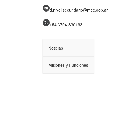
d.nivel.secundario@mec.gob.ar
+54 3794-
830193
Noticias
Misiones y Funciones