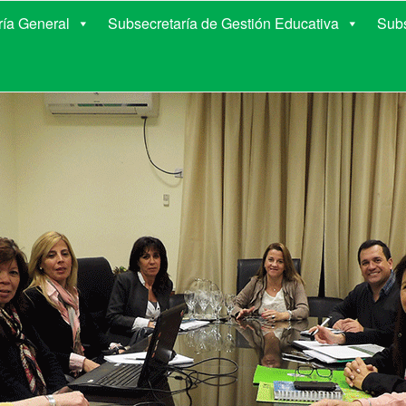
E EDUCACIÓN DE COR
ría General
Subsecretaría de Gestión Educativa
Subs