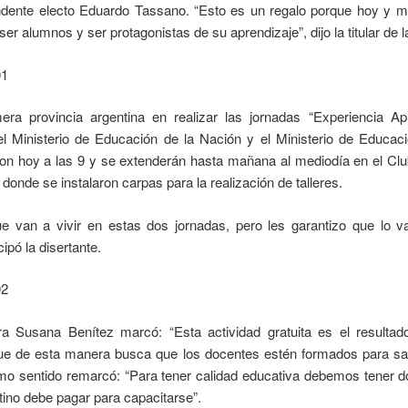
tendente electo Eduardo Tassano. “Esto es un regalo porque hoy y 
ser alumnos y ser protagonistas de su aprendizaje”, dijo la titular de l
mera provincia argentina en realizar las jornadas “Experiencia Ap
l Ministerio de Educación de la Nación y el Ministerio de Educac
on hoy a las 9 y se extenderán hasta mañana al mediodía en el Clu
 donde se instalaron carpas para la realización de talleres.
e van a vivir en estas dos jornadas, pero les garantizo que lo v
ipó la disertante.
tra Susana Benítez marcó: “Esta actividad gratuita es el resultad
que de esta manera busca que los docentes estén formados para sa
smo sentido remarcó: “Para tener calidad educativa debemos tener 
tino debe pagar para capacitarse”.