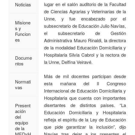
lugar en el salón auditorio de la Facultad
Noticias
de Ciencias Agrarias y Veterinarias de la
Unne, y fue encabezado por el
Misione
subsecretario de Educación Julio Navías,
s y
el subsecretario de Gestión
Funcion
es
Administrativa Mauro Rinaldi, la directora
de la modalidad Educación Domiciliaria y
Hospitalaria Silvia Cabrol y la rectora de
Docume
la Unne, Delfina Veiravé.
ntos
Más de mil docentes participan desde
Normati
esta mañana del II Congreso
vas
Internacional de Educación Domiciliaria y
Hospitalaria que cuenta con importantes
disertantes de distintos países. “La
Present
ación
Educación Domiciliaria y Hospitalaria
del
refleja el espíritu de la Ley de Educación
equipo
que pide garantizar la inclusión”, dijo
de la
Navías tras dejar a los presentes el
MEDyH