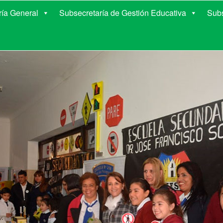
E EDUCACIÓN DE COR
ría General
Subsecretaría de Gestión Educativa
Subs