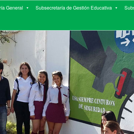
E EDUCACIÓN DE COR
ría General
Subsecretaría de Gestión Educativa
Subs