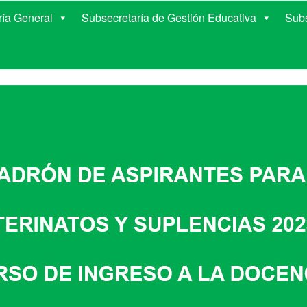
E EDUCACIÓN DE COR
ría General
Subsecretaría de Gestión Educativa
Subs