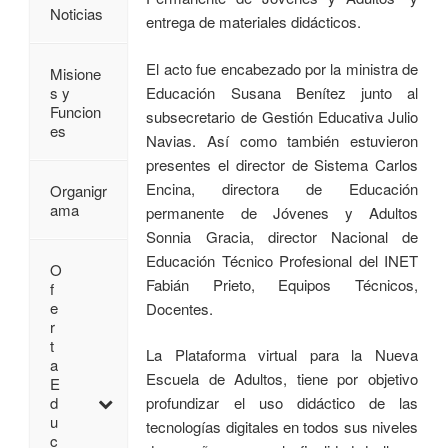
Noticias
entrega de materiales didácticos.
El acto fue encabezado por la ministra de
Misione
Educación Susana Benítez junto al
s y
Funcion
subsecretario de Gestión Educativa Julio
es
Navias. Así como también estuvieron
presentes el director de Sistema Carlos
Encina, directora de Educación
Organigr
ama
permanente de Jóvenes y Adultos
Sonnia Gracia, director Nacional de
Educación Técnico Profesional del INET
O
Fabián Prieto, Equipos Técnicos,
f
e
Docentes.
r
t
La Plataforma virtual para la Nueva
a
Escuela de Adultos, tiene por objetivo
E
profundizar el uso didáctico de las
d
u
tecnologías digitales en todos sus niveles
c