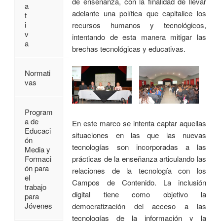
de enseñanza, con la finalidad de llevar
a
adelante una política que capitalice los
t
i
recursos humanos y tecnológicos,
v
intentando de esta manera mitigar las
a
brechas tecnológicas y educativas.
Normati
vas
Program
a de
En este marco se intenta captar aquellas
Educaci
situaciones en las que las nuevas
ón
tecnologías son incorporadas a las
Media y
Formaci
prácticas de la enseñanza articulando las
ón para
relaciones de la tecnología con los
el
Campos de Contenido. La inclusión
trabajo
digital tiene como objetivo la
para
Jóvenes
democratización del acceso a las
tecnologías de la información y la